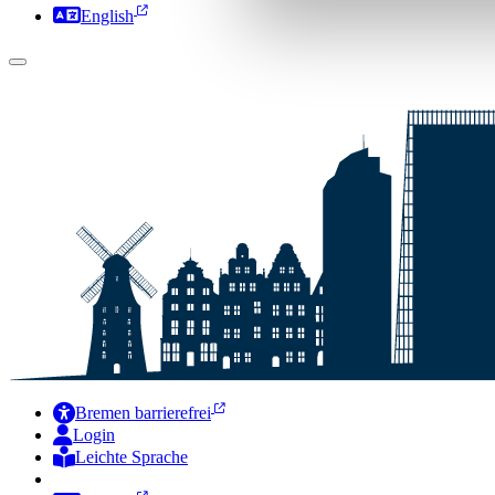
English
Bremen barrierefrei
Login
Leichte Sprache
Zur Deutschen Gebärdensprache