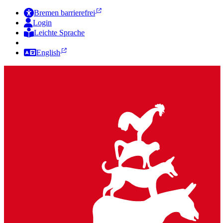
Bremen barrierefrei
Login
Leichte Sprache
Zur Deutschen Gebärdensprache
English