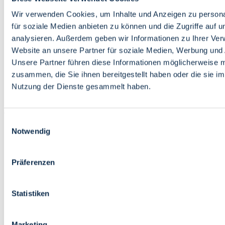
Bildung
Wirtschaft
Wir verwenden Cookies, um Inhalte und Anzeigen zu persona
Wissenschaft
für soziale Medien anbieten zu können und die Zugriffe auf 
Marktplatz
analysieren. Außerdem geben wir Informationen zu Ihrer Ve
Website an unsere Partner für soziale Medien, Werbung und 
Bremen barrierefrei
Login
Unsere Partner führen diese Informationen möglicherweise m
Leichte Sprache
zusammen, die Sie ihnen bereitgestellt haben oder die sie i
Zur Deutschen Gebärdensprache
Nutzung der Dienste gesammelt haben.
English
Einwilligungsauswahl
Notwendig
Präferenzen
Bremen barrierefrei
Login
Statistiken
Leichte Sprache
Zur Deutschen Gebärdensprache
English
Marketing