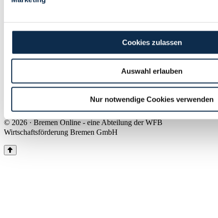
Land Bremen
Instagram
Pinterest
Facebook
Tiktok
Youtube
Impressum & Kontakt
Cookies zulassen
Barrierefreiheit
Produkte & Mediadaten
Presse
Auswahl erlauben
Über uns
Inhaltsübersicht
Nutzungsbedingungen
Nur notwendige Cookies verwenden
Datenschutz
© 2026 · Bremen Online - eine Abteilung der WFB
Wirtschaftsförderung Bremen GmbH