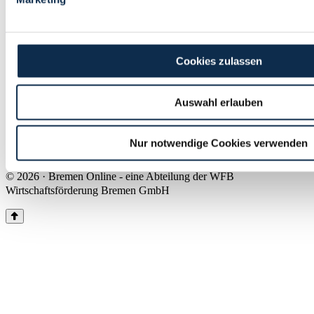
Land Bremen
Instagram
Pinterest
Facebook
Tiktok
Youtube
Impressum & Kontakt
Cookies zulassen
Barrierefreiheit
Produkte & Mediadaten
Presse
Auswahl erlauben
Über uns
Inhaltsübersicht
Nutzungsbedingungen
Nur notwendige Cookies verwenden
Datenschutz
© 2026 · Bremen Online - eine Abteilung der WFB
Wirtschaftsförderung Bremen GmbH