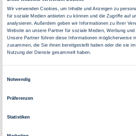
Bildung
Wirtschaft
Wir verwenden Cookies, um Inhalte und Anzeigen zu persona
Wissenschaft
für soziale Medien anbieten zu können und die Zugriffe auf 
Marktplatz
analysieren. Außerdem geben wir Informationen zu Ihrer Ve
Website an unsere Partner für soziale Medien, Werbung und 
Bremen barrierefrei
Login
Unsere Partner führen diese Informationen möglicherweise m
Leichte Sprache
zusammen, die Sie ihnen bereitgestellt haben oder die sie i
Zur Deutschen Gebärdensprache
Nutzung der Dienste gesammelt haben.
English
Einwilligungsauswahl
Notwendig
Präferenzen
Bremen barrierefrei
Login
Statistiken
Leichte Sprache
Zur Deutschen Gebärdensprache
English
Marketing