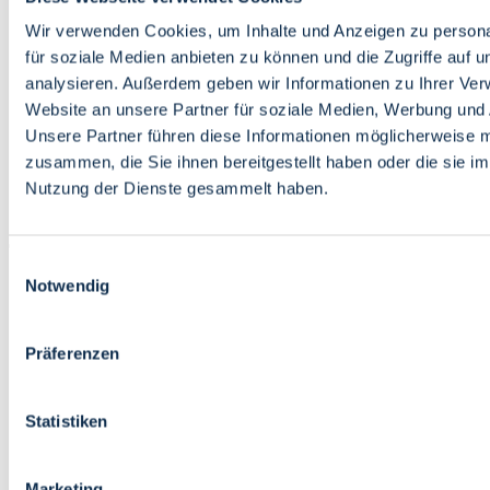
Bildung
Wirtschaft
Wir verwenden Cookies, um Inhalte und Anzeigen zu persona
Wissenschaft
für soziale Medien anbieten zu können und die Zugriffe auf 
Marktplatz
analysieren. Außerdem geben wir Informationen zu Ihrer Ve
Website an unsere Partner für soziale Medien, Werbung und 
Bremen barrierefrei
Login
Unsere Partner führen diese Informationen möglicherweise m
Leichte Sprache
zusammen, die Sie ihnen bereitgestellt haben oder die sie i
Zur Deutschen Gebärdensprache
Nutzung der Dienste gesammelt haben.
English
Einwilligungsauswahl
Notwendig
Präferenzen
Bremen barrierefrei
Login
Statistiken
Leichte Sprache
Zur Deutschen Gebärdensprache
English
Marketing