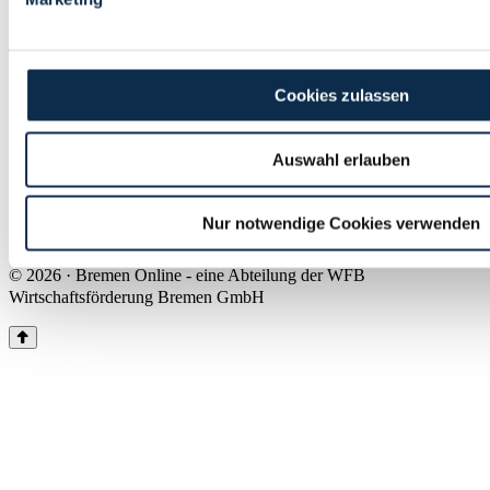
Land Bremen
Instagram
Pinterest
Facebook
Tiktok
Youtube
Impressum & Kontakt
Cookies zulassen
Barrierefreiheit
Produkte & Mediadaten
Presse
Auswahl erlauben
Über uns
Inhaltsübersicht
Nutzungsbedingungen
Nur notwendige Cookies verwenden
Datenschutz
© 2026 · Bremen Online - eine Abteilung der WFB
Wirtschaftsförderung Bremen GmbH