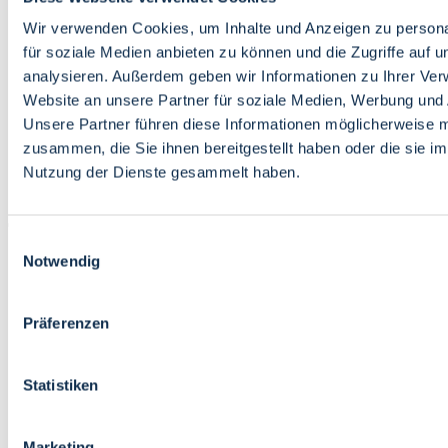
Bildung
Wirtschaft
Wir verwenden Cookies, um Inhalte und Anzeigen zu persona
Wissenschaft
für soziale Medien anbieten zu können und die Zugriffe auf 
Marktplatz
analysieren. Außerdem geben wir Informationen zu Ihrer Ve
Website an unsere Partner für soziale Medien, Werbung und 
Bremen barrierefrei
Login
Unsere Partner führen diese Informationen möglicherweise m
Leichte Sprache
zusammen, die Sie ihnen bereitgestellt haben oder die sie i
Zur Deutschen Gebärdensprache
Nutzung der Dienste gesammelt haben.
English
Einwilligungsauswahl
Notwendig
Präferenzen
Bremen barrierefrei
Login
Statistiken
Leichte Sprache
Zur Deutschen Gebärdensprache
English
Marketing