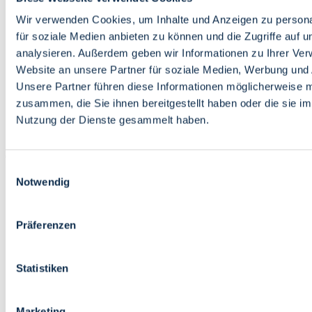
Bildung
Wirtschaft
Wir verwenden Cookies, um Inhalte und Anzeigen zu persona
Wissenschaft
für soziale Medien anbieten zu können und die Zugriffe auf 
Marktplatz
analysieren. Außerdem geben wir Informationen zu Ihrer Ve
Website an unsere Partner für soziale Medien, Werbung und 
Bremen barrierefrei
Login
Unsere Partner führen diese Informationen möglicherweise m
Leichte Sprache
zusammen, die Sie ihnen bereitgestellt haben oder die sie i
Zur Deutschen Gebärdensprache
Nutzung der Dienste gesammelt haben.
English
Einwilligungsauswahl
Notwendig
Präferenzen
Bremen barrierefrei
Login
Statistiken
Leichte Sprache
Zur Deutschen Gebärdensprache
English
Marketing