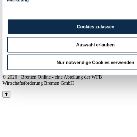
Land Bremen
Instagram
Pinterest
Facebook
Tiktok
Youtube
Impressum & Kontakt
Cookies zulassen
Barrierefreiheit
Produkte & Mediadaten
Presse
Auswahl erlauben
Über uns
Inhaltsübersicht
Nutzungsbedingungen
Nur notwendige Cookies verwenden
Datenschutz
© 2026 · Bremen Online - eine Abteilung der WFB
Wirtschaftsförderung Bremen GmbH