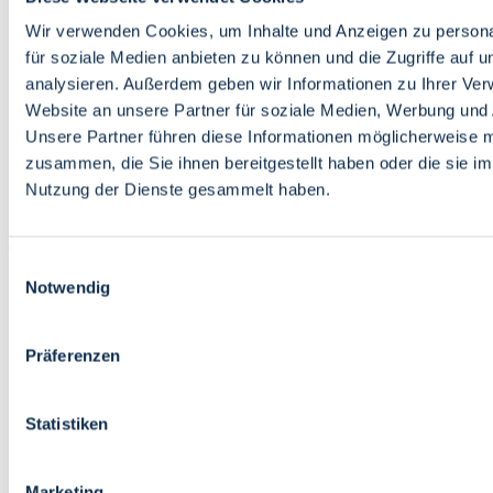
Bildung
Wirtschaft
Wir verwenden Cookies, um Inhalte und Anzeigen zu persona
Wissenschaft
für soziale Medien anbieten zu können und die Zugriffe auf 
Marktplatz
analysieren. Außerdem geben wir Informationen zu Ihrer Ve
Website an unsere Partner für soziale Medien, Werbung und 
Bremen barrierefrei
Login
Unsere Partner führen diese Informationen möglicherweise m
Leichte Sprache
zusammen, die Sie ihnen bereitgestellt haben oder die sie i
Zur Deutschen Gebärdensprache
Nutzung der Dienste gesammelt haben.
English
Einwilligungsauswahl
Notwendig
Präferenzen
Bremen barrierefrei
Login
Statistiken
Leichte Sprache
Zur Deutschen Gebärdensprache
English
Marketing