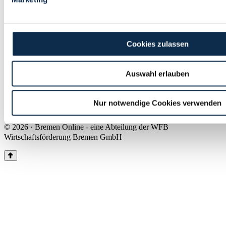
Land Bremen
Instagram
Pinterest
Facebook
Tiktok
Youtube
Impressum & Kontakt
Cookies zulassen
Barrierefreiheit
Produkte & Mediadaten
Presse
Auswahl erlauben
Über uns
Inhaltsübersicht
Nutzungsbedingungen
Nur notwendige Cookies verwenden
Datenschutz
© 2026 · Bremen Online - eine Abteilung der WFB
Wirtschaftsförderung Bremen GmbH