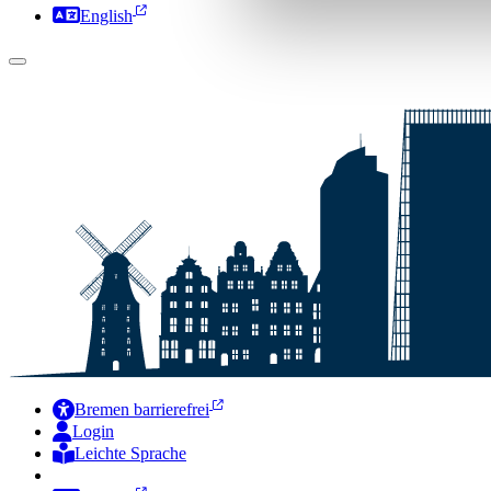
English
Bremen barrierefrei
Login
Leichte Sprache
Zur Deutschen Gebärdensprache