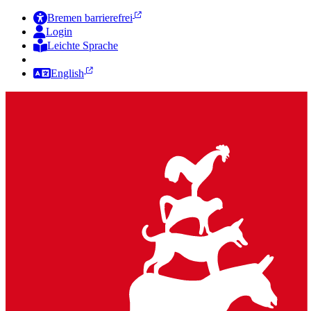
Bremen barrierefrei
Login
Leichte Sprache
Zur Deutschen Gebärdensprache
English