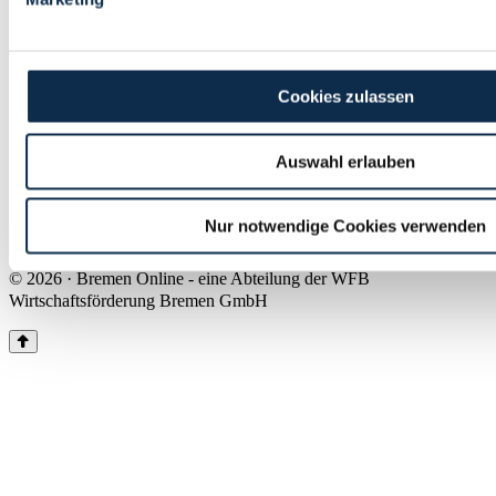
Land Bremen
Instagram
Pinterest
Facebook
Tiktok
Youtube
Impressum & Kontakt
Cookies zulassen
Barrierefreiheit
Produkte & Mediadaten
Presse
Auswahl erlauben
Über uns
Inhaltsübersicht
Nutzungsbedingungen
Nur notwendige Cookies verwenden
Datenschutz
© 2026 · Bremen Online - eine Abteilung der WFB
Wirtschaftsförderung Bremen GmbH