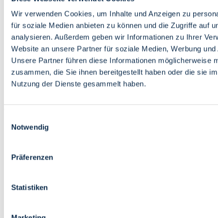
Bildung
Wirtschaft
Wir verwenden Cookies, um Inhalte und Anzeigen zu persona
Wissenschaft
für soziale Medien anbieten zu können und die Zugriffe auf 
Marktplatz
analysieren. Außerdem geben wir Informationen zu Ihrer Ve
Website an unsere Partner für soziale Medien, Werbung und 
Bremen barrierefrei
Login
Unsere Partner führen diese Informationen möglicherweise m
Leichte Sprache
zusammen, die Sie ihnen bereitgestellt haben oder die sie i
Zur Deutschen Gebärdensprache
Nutzung der Dienste gesammelt haben.
English
Einwilligungsauswahl
Notwendig
Präferenzen
Bremen barrierefrei
Login
Statistiken
Leichte Sprache
Zur Deutschen Gebärdensprache
English
Marketing