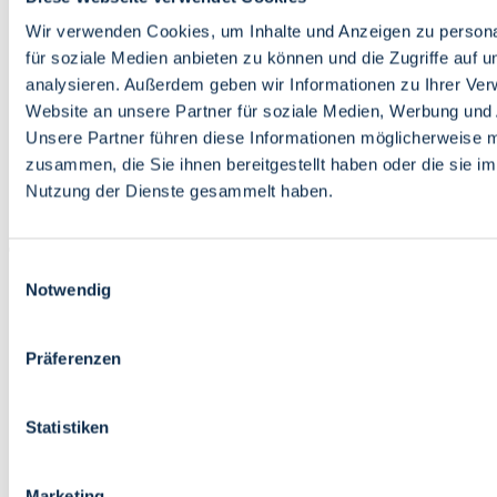
Bildung
Wirtschaft
Wir verwenden Cookies, um Inhalte und Anzeigen zu persona
Wissenschaft
für soziale Medien anbieten zu können und die Zugriffe auf 
Marktplatz
analysieren. Außerdem geben wir Informationen zu Ihrer Ve
Website an unsere Partner für soziale Medien, Werbung und 
Bremen barrierefrei
Login
Unsere Partner führen diese Informationen möglicherweise m
Leichte Sprache
zusammen, die Sie ihnen bereitgestellt haben oder die sie i
Zur Deutschen Gebärdensprache
Nutzung der Dienste gesammelt haben.
English
Einwilligungsauswahl
Notwendig
Präferenzen
Bremen barrierefrei
Login
Statistiken
Leichte Sprache
Zur Deutschen Gebärdensprache
English
Marketing