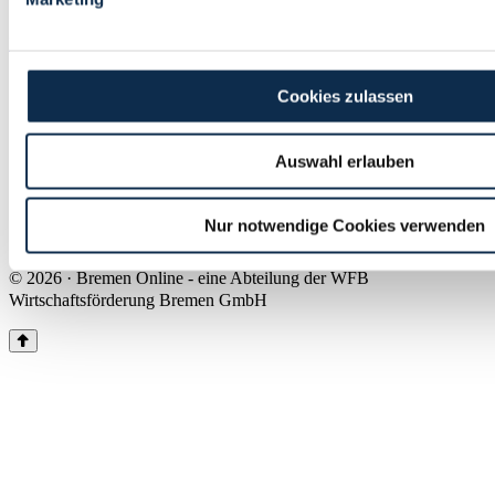
Land Bremen
Instagram
Pinterest
Facebook
Tiktok
Youtube
Impressum & Kontakt
Cookies zulassen
Barrierefreiheit
Produkte & Mediadaten
Presse
Auswahl erlauben
Über uns
Inhaltsübersicht
Nutzungsbedingungen
Nur notwendige Cookies verwenden
Datenschutz
© 2026 · Bremen Online - eine Abteilung der WFB
Wirtschaftsförderung Bremen GmbH