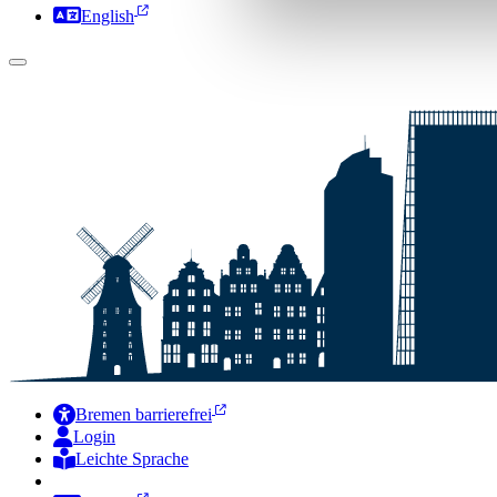
English
Bremen barrierefrei
Login
Leichte Sprache
Zur Deutschen Gebärdensprache