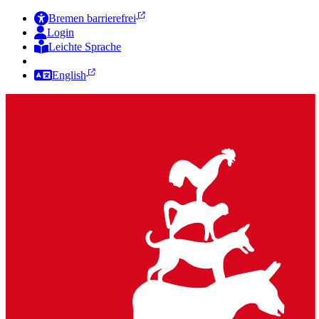
Bremen barrierefrei
Login
Leichte Sprache
Zur Deutschen Gebärdensprache
English