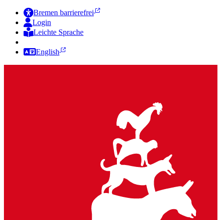
Bremen barrierefrei
Login
Leichte Sprache
Zur Deutschen Gebärdensprache
English