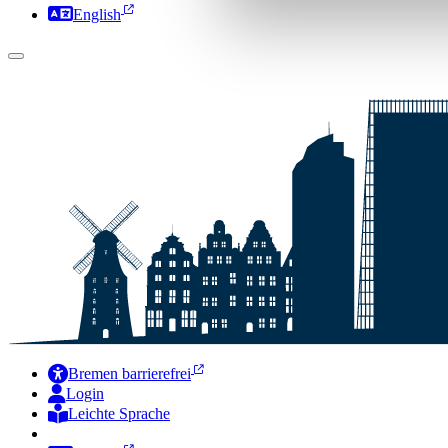
English
Bremen barrierefrei
Login
Leichte Sprache
Zur Deutschen Gebärdensprache