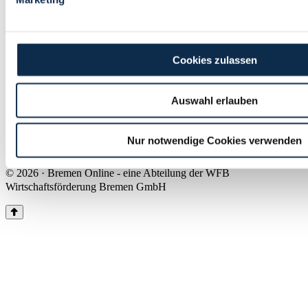
Land Bremen
Instagram
Pinterest
Facebook
Tiktok
Youtube
Impressum & Kontakt
Cookies zulassen
Barrierefreiheit
Produkte & Mediadaten
Presse
Auswahl erlauben
Über uns
Inhaltsübersicht
Nutzungsbedingungen
Nur notwendige Cookies verwenden
Datenschutz
© 2026 · Bremen Online - eine Abteilung der WFB
Wirtschaftsförderung Bremen GmbH