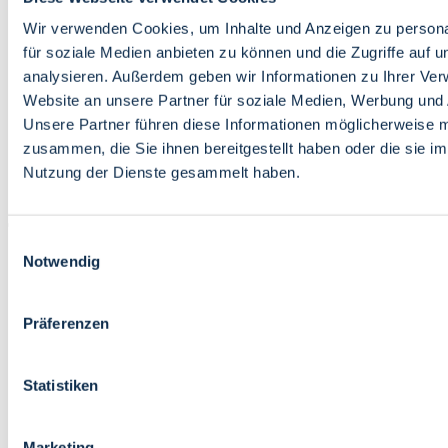
Bildung
Wirtschaft
Wir verwenden Cookies, um Inhalte und Anzeigen zu persona
Wissenschaft
für soziale Medien anbieten zu können und die Zugriffe auf 
Marktplatz
analysieren. Außerdem geben wir Informationen zu Ihrer Ve
Website an unsere Partner für soziale Medien, Werbung und 
Bremen barrierefrei
Login
Unsere Partner führen diese Informationen möglicherweise m
Leichte Sprache
zusammen, die Sie ihnen bereitgestellt haben oder die sie i
Zur Deutschen Gebärdensprache
Nutzung der Dienste gesammelt haben.
English
Einwilligungsauswahl
Notwendig
Präferenzen
Bremen barrierefrei
Login
Statistiken
Leichte Sprache
Zur Deutschen Gebärdensprache
English
Marketing