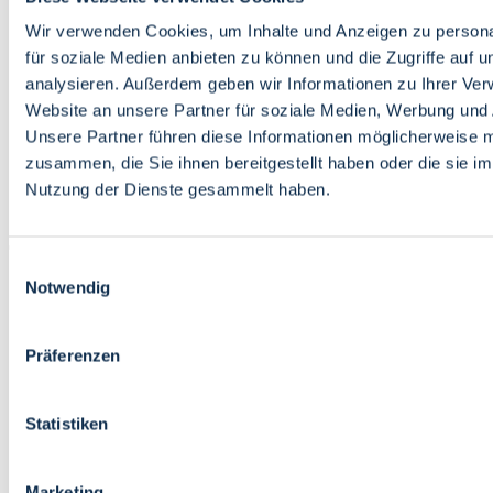
Bildung
Wirtschaft
Wir verwenden Cookies, um Inhalte und Anzeigen zu persona
Wissenschaft
für soziale Medien anbieten zu können und die Zugriffe auf 
Marktplatz
analysieren. Außerdem geben wir Informationen zu Ihrer Ve
Website an unsere Partner für soziale Medien, Werbung und 
Bremen barrierefrei
Login
Unsere Partner führen diese Informationen möglicherweise m
Leichte Sprache
zusammen, die Sie ihnen bereitgestellt haben oder die sie i
Zur Deutschen Gebärdensprache
Nutzung der Dienste gesammelt haben.
English
Einwilligungsauswahl
Notwendig
Präferenzen
Bremen barrierefrei
Login
Statistiken
Leichte Sprache
Zur Deutschen Gebärdensprache
English
Marketing