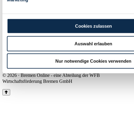
Land Bremen
Instagram
Pinterest
Facebook
Tiktok
Youtube
Impressum & Kontakt
Cookies zulassen
Barrierefreiheit
Produkte & Mediadaten
Presse
Auswahl erlauben
Über uns
Inhaltsübersicht
Nutzungsbedingungen
Nur notwendige Cookies verwenden
Datenschutz
© 2026 · Bremen Online - eine Abteilung der WFB
Wirtschaftsförderung Bremen GmbH