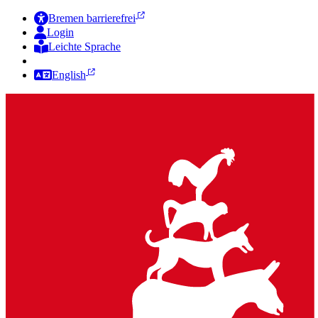
Bremen barrierefrei
Login
Leichte Sprache
Zur Deutschen Gebärdensprache
English