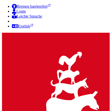
Bremen barrierefrei
Login
Leichte Sprache
Zur Deutschen Gebärdensprache
English