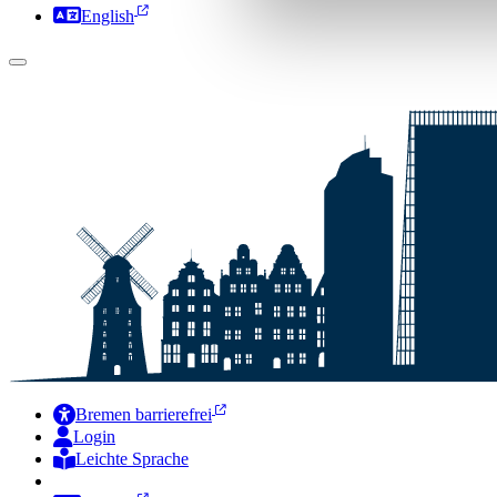
English
Bremen barrierefrei
Login
Leichte Sprache
Zur Deutschen Gebärdensprache