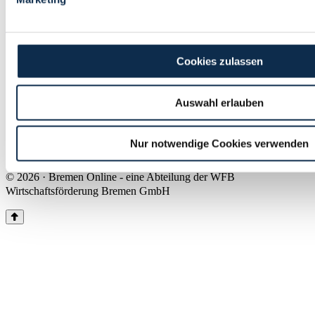
Land Bremen
Instagram
Pinterest
Facebook
Tiktok
Youtube
Impressum & Kontakt
Cookies zulassen
Barrierefreiheit
Produkte & Mediadaten
Presse
Auswahl erlauben
Über uns
Inhaltsübersicht
Nutzungsbedingungen
Nur notwendige Cookies verwenden
Datenschutz
© 2026 · Bremen Online - eine Abteilung der WFB
Wirtschaftsförderung Bremen GmbH