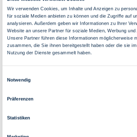
Bildung
Wirtschaft
Wir verwenden Cookies, um Inhalte und Anzeigen zu persona
Wissenschaft
für soziale Medien anbieten zu können und die Zugriffe auf 
Marktplatz
analysieren. Außerdem geben wir Informationen zu Ihrer Ve
Website an unsere Partner für soziale Medien, Werbung und 
Bremen barrierefrei
Login
Unsere Partner führen diese Informationen möglicherweise m
Leichte Sprache
zusammen, die Sie ihnen bereitgestellt haben oder die sie i
Zur Deutschen Gebärdensprache
Nutzung der Dienste gesammelt haben.
English
Einwilligungsauswahl
Notwendig
Präferenzen
Bremen barrierefrei
Login
Statistiken
Leichte Sprache
Zur Deutschen Gebärdensprache
English
Marketing