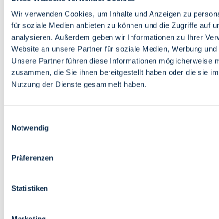
Bildung
Wirtschaft
Wir verwenden Cookies, um Inhalte und Anzeigen zu persona
Wissenschaft
für soziale Medien anbieten zu können und die Zugriffe auf 
Marktplatz
analysieren. Außerdem geben wir Informationen zu Ihrer Ve
Website an unsere Partner für soziale Medien, Werbung und 
Bremen barrierefrei
Login
Unsere Partner führen diese Informationen möglicherweise m
Leichte Sprache
zusammen, die Sie ihnen bereitgestellt haben oder die sie i
Zur Deutschen Gebärdensprache
Nutzung der Dienste gesammelt haben.
English
Einwilligungsauswahl
Notwendig
Präferenzen
Bremen barrierefrei
Login
Statistiken
Leichte Sprache
Zur Deutschen Gebärdensprache
English
Marketing