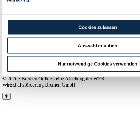
Land Bremen
Instagram
Pinterest
Facebook
Tiktok
Youtube
Impressum & Kontakt
Cookies zulassen
Barrierefreiheit
Produkte & Mediadaten
Presse
Auswahl erlauben
Über uns
Inhaltsübersicht
Nutzungsbedingungen
Nur notwendige Cookies verwenden
Datenschutz
© 2026 · Bremen Online - eine Abteilung der WFB
Wirtschaftsförderung Bremen GmbH