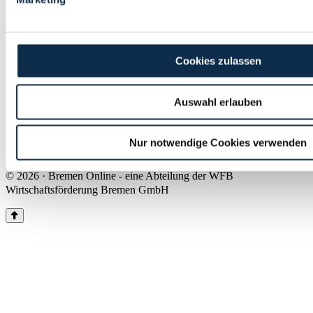
Land Bremen
Instagram
Pinterest
Facebook
Tiktok
Youtube
Impressum & Kontakt
Cookies zulassen
Barrierefreiheit
Produkte & Mediadaten
Presse
Auswahl erlauben
Über uns
Inhaltsübersicht
Nutzungsbedingungen
Nur notwendige Cookies verwenden
Datenschutz
© 2026 · Bremen Online - eine Abteilung der WFB
Wirtschaftsförderung Bremen GmbH