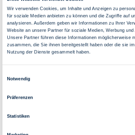
Bildung
Wirtschaft
Wir verwenden Cookies, um Inhalte und Anzeigen zu persona
Wissenschaft
für soziale Medien anbieten zu können und die Zugriffe auf 
Marktplatz
analysieren. Außerdem geben wir Informationen zu Ihrer Ve
Website an unsere Partner für soziale Medien, Werbung und 
Bremen barrierefrei
Login
Unsere Partner führen diese Informationen möglicherweise m
Leichte Sprache
zusammen, die Sie ihnen bereitgestellt haben oder die sie i
Zur Deutschen Gebärdensprache
Nutzung der Dienste gesammelt haben.
English
Einwilligungsauswahl
Notwendig
Präferenzen
Bremen barrierefrei
Login
Statistiken
Leichte Sprache
Zur Deutschen Gebärdensprache
English
Marketing