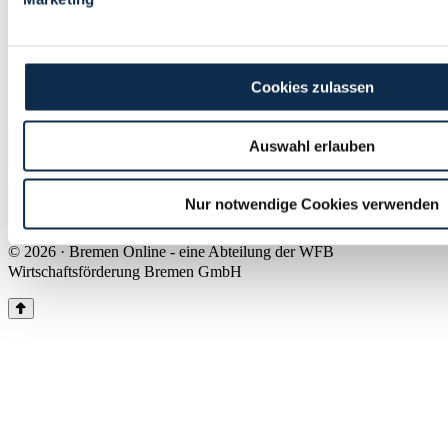
Land Bremen
Instagram
Pinterest
Facebook
Tiktok
Youtube
Impressum & Kontakt
Cookies zulassen
Barrierefreiheit
Produkte & Mediadaten
Presse
Auswahl erlauben
Über uns
Inhaltsübersicht
Nutzungsbedingungen
Nur notwendige Cookies verwenden
Datenschutz
© 2026 · Bremen Online - eine Abteilung der WFB
Wirtschaftsförderung Bremen GmbH