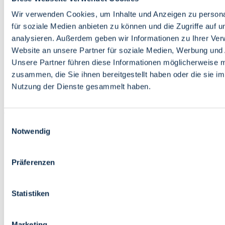
Bildung
Wirtschaft
Wir verwenden Cookies, um Inhalte und Anzeigen zu persona
Wissenschaft
für soziale Medien anbieten zu können und die Zugriffe auf 
Marktplatz
analysieren. Außerdem geben wir Informationen zu Ihrer Ve
Website an unsere Partner für soziale Medien, Werbung und 
Bremen barrierefrei
Login
Unsere Partner führen diese Informationen möglicherweise m
Leichte Sprache
zusammen, die Sie ihnen bereitgestellt haben oder die sie i
Zur Deutschen Gebärdensprache
Nutzung der Dienste gesammelt haben.
English
Einwilligungsauswahl
Notwendig
Präferenzen
Bremen barrierefrei
Login
Statistiken
Leichte Sprache
Zur Deutschen Gebärdensprache
English
Marketing