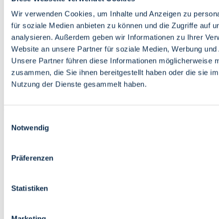
Bildung
Wirtschaft
Wir verwenden Cookies, um Inhalte und Anzeigen zu persona
Wissenschaft
für soziale Medien anbieten zu können und die Zugriffe auf 
Marktplatz
analysieren. Außerdem geben wir Informationen zu Ihrer Ve
Website an unsere Partner für soziale Medien, Werbung und 
Bremen barrierefrei
Login
Unsere Partner führen diese Informationen möglicherweise m
Leichte Sprache
zusammen, die Sie ihnen bereitgestellt haben oder die sie i
Zur Deutschen Gebärdensprache
Nutzung der Dienste gesammelt haben.
English
Einwilligungsauswahl
Notwendig
Präferenzen
Bremen barrierefrei
Login
Statistiken
Leichte Sprache
Zur Deutschen Gebärdensprache
English
Marketing