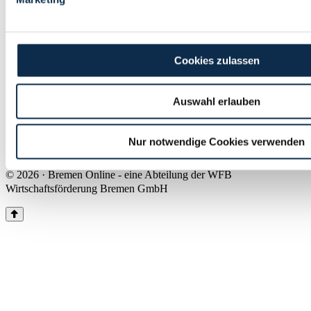
Land Bremen
Instagram
Pinterest
Facebook
Tiktok
Youtube
Impressum & Kontakt
Cookies zulassen
Barrierefreiheit
Produkte & Mediadaten
Presse
Auswahl erlauben
Über uns
Inhaltsübersicht
Nutzungsbedingungen
Nur notwendige Cookies verwenden
Datenschutz
© 2026 · Bremen Online - eine Abteilung der WFB
Wirtschaftsförderung Bremen GmbH