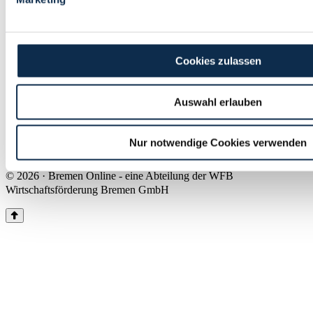
Land Bremen
Instagram
Pinterest
Facebook
Tiktok
Youtube
Impressum & Kontakt
Cookies zulassen
Barrierefreiheit
Produkte & Mediadaten
Presse
Auswahl erlauben
Über uns
Inhaltsübersicht
Nutzungsbedingungen
Nur notwendige Cookies verwenden
Datenschutz
© 2026 · Bremen Online - eine Abteilung der WFB
Wirtschaftsförderung Bremen GmbH