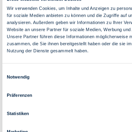
Bildung
Wirtschaft
Wir verwenden Cookies, um Inhalte und Anzeigen zu persona
Wissenschaft
für soziale Medien anbieten zu können und die Zugriffe auf 
Marktplatz
analysieren. Außerdem geben wir Informationen zu Ihrer Ve
Website an unsere Partner für soziale Medien, Werbung und 
Bremen barrierefrei
Login
Unsere Partner führen diese Informationen möglicherweise m
Leichte Sprache
zusammen, die Sie ihnen bereitgestellt haben oder die sie i
Zur Deutschen Gebärdensprache
Nutzung der Dienste gesammelt haben.
English
Einwilligungsauswahl
Notwendig
Präferenzen
Bremen barrierefrei
Login
Statistiken
Leichte Sprache
Zur Deutschen Gebärdensprache
English
Marketing