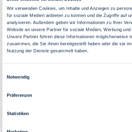
Bildung
Wirtschaft
Wir verwenden Cookies, um Inhalte und Anzeigen zu persona
Wissenschaft
für soziale Medien anbieten zu können und die Zugriffe auf 
Marktplatz
analysieren. Außerdem geben wir Informationen zu Ihrer Ve
Website an unsere Partner für soziale Medien, Werbung und 
Bremen barrierefrei
Login
Unsere Partner führen diese Informationen möglicherweise m
Leichte Sprache
zusammen, die Sie ihnen bereitgestellt haben oder die sie i
Zur Deutschen Gebärdensprache
Nutzung der Dienste gesammelt haben.
English
Einwilligungsauswahl
Notwendig
Präferenzen
Bremen barrierefrei
Login
Statistiken
Leichte Sprache
Zur Deutschen Gebärdensprache
English
Marketing