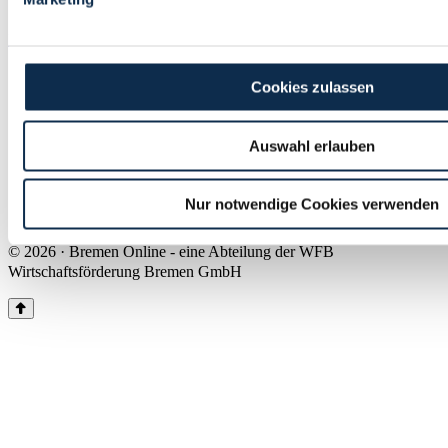
Land Bremen
Instagram
Pinterest
Facebook
Tiktok
Youtube
Impressum & Kontakt
Cookies zulassen
Barrierefreiheit
Produkte & Mediadaten
Presse
Auswahl erlauben
Über uns
Inhaltsübersicht
Nutzungsbedingungen
Nur notwendige Cookies verwenden
Datenschutz
© 2026 · Bremen Online - eine Abteilung der WFB
Wirtschaftsförderung Bremen GmbH