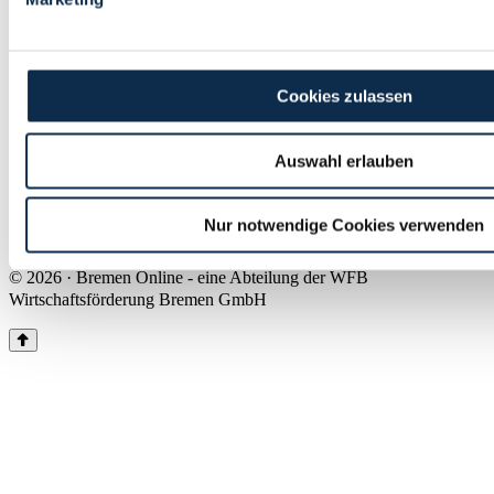
Land Bremen
Instagram
Pinterest
Facebook
Tiktok
Youtube
Impressum & Kontakt
Cookies zulassen
Barrierefreiheit
Produkte & Mediadaten
Presse
Auswahl erlauben
Über uns
Inhaltsübersicht
Nutzungsbedingungen
Nur notwendige Cookies verwenden
Datenschutz
© 2026 · Bremen Online - eine Abteilung der WFB
Wirtschaftsförderung Bremen GmbH