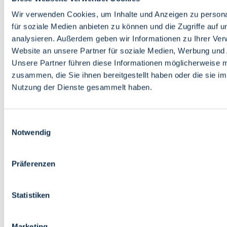
Bildung
Wirtschaft
Wir verwenden Cookies, um Inhalte und Anzeigen zu persona
Wissenschaft
für soziale Medien anbieten zu können und die Zugriffe auf 
Marktplatz
analysieren. Außerdem geben wir Informationen zu Ihrer Ve
Website an unsere Partner für soziale Medien, Werbung und 
Bremen barrierefrei
Login
Unsere Partner führen diese Informationen möglicherweise m
Leichte Sprache
zusammen, die Sie ihnen bereitgestellt haben oder die sie i
Zur Deutschen Gebärdensprache
Nutzung der Dienste gesammelt haben.
English
Einwilligungsauswahl
Notwendig
Präferenzen
Bremen barrierefrei
Login
Statistiken
Leichte Sprache
Zur Deutschen Gebärdensprache
English
Marketing