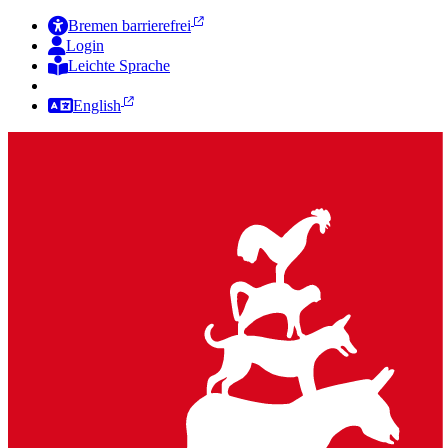
Bremen barrierefrei
Login
Leichte Sprache
Zur Deutschen Gebärdensprache
English