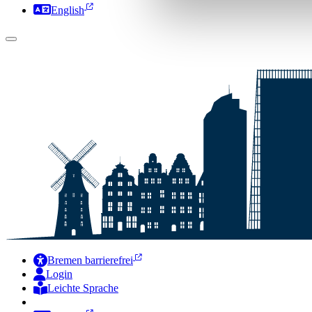
English
Bremen barrierefrei
Login
Leichte Sprache
Zur Deutschen Gebärdensprache