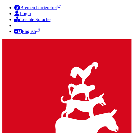
Bremen barrierefrei
Login
Leichte Sprache
Zur Deutschen Gebärdensprache
English