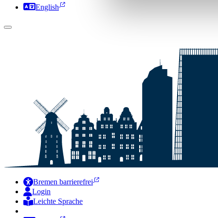
English
Bremen barrierefrei
Login
Leichte Sprache
Zur Deutschen Gebärdensprache