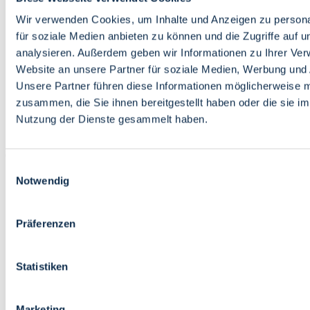
Bildung
Wirtschaft
Wir verwenden Cookies, um Inhalte und Anzeigen zu persona
Wissenschaft
für soziale Medien anbieten zu können und die Zugriffe auf 
Marktplatz
analysieren. Außerdem geben wir Informationen zu Ihrer Ve
Website an unsere Partner für soziale Medien, Werbung und 
Bremen barrierefrei
Login
Unsere Partner führen diese Informationen möglicherweise m
Leichte Sprache
zusammen, die Sie ihnen bereitgestellt haben oder die sie i
Zur Deutschen Gebärdensprache
Nutzung der Dienste gesammelt haben.
English
Einwilligungsauswahl
Notwendig
Präferenzen
Bremen barrierefrei
Login
Statistiken
Leichte Sprache
Zur Deutschen Gebärdensprache
English
Marketing