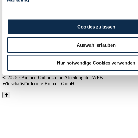
Land Bremen
Instagram
Pinterest
Facebook
Tiktok
Youtube
Impressum & Kontakt
Cookies zulassen
Barrierefreiheit
Produkte & Mediadaten
Presse
Auswahl erlauben
Über uns
Inhaltsübersicht
Nutzungsbedingungen
Nur notwendige Cookies verwenden
Datenschutz
© 2026 · Bremen Online - eine Abteilung der WFB
Wirtschaftsförderung Bremen GmbH