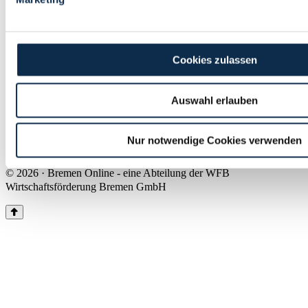
Land Bremen
Instagram
Pinterest
Facebook
Tiktok
Youtube
Impressum & Kontakt
Cookies zulassen
Barrierefreiheit
Produkte & Mediadaten
Presse
Auswahl erlauben
Über uns
Inhaltsübersicht
Nutzungsbedingungen
Nur notwendige Cookies verwenden
Datenschutz
© 2026 · Bremen Online - eine Abteilung der WFB
Wirtschaftsförderung Bremen GmbH