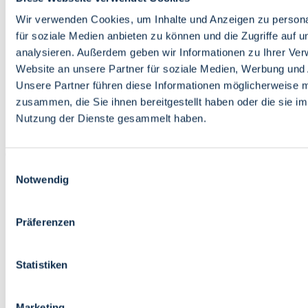
Bildung
Wirtschaft
Wir verwenden Cookies, um Inhalte und Anzeigen zu persona
Wissenschaft
für soziale Medien anbieten zu können und die Zugriffe auf 
Marktplatz
analysieren. Außerdem geben wir Informationen zu Ihrer Ve
Website an unsere Partner für soziale Medien, Werbung und 
Bremen barrierefrei
Login
Unsere Partner führen diese Informationen möglicherweise m
Leichte Sprache
zusammen, die Sie ihnen bereitgestellt haben oder die sie i
Zur Deutschen Gebärdensprache
Nutzung der Dienste gesammelt haben.
English
Einwilligungsauswahl
Notwendig
Präferenzen
Bremen barrierefrei
Login
Statistiken
Leichte Sprache
Zur Deutschen Gebärdensprache
English
Marketing