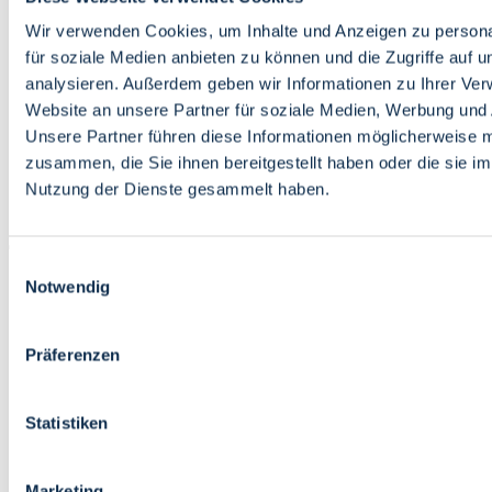
Bildung
Wirtschaft
Wir verwenden Cookies, um Inhalte und Anzeigen zu persona
Wissenschaft
für soziale Medien anbieten zu können und die Zugriffe auf 
Marktplatz
analysieren. Außerdem geben wir Informationen zu Ihrer Ve
Website an unsere Partner für soziale Medien, Werbung und 
Bremen barrierefrei
Login
Unsere Partner führen diese Informationen möglicherweise m
Leichte Sprache
zusammen, die Sie ihnen bereitgestellt haben oder die sie i
Zur Deutschen Gebärdensprache
Nutzung der Dienste gesammelt haben.
English
Einwilligungsauswahl
Notwendig
Präferenzen
Bremen barrierefrei
Login
Statistiken
Leichte Sprache
Zur Deutschen Gebärdensprache
English
Marketing