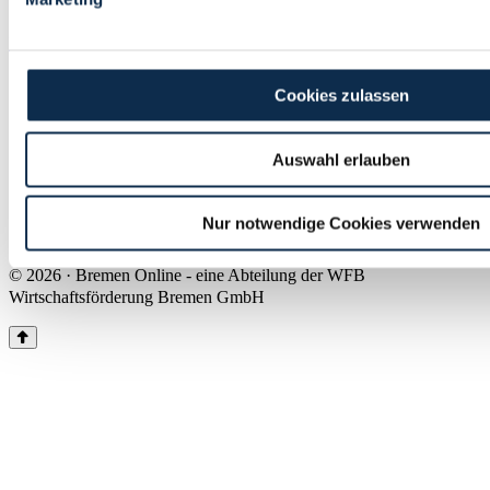
Land Bremen
Instagram
Pinterest
Facebook
Tiktok
Youtube
Impressum & Kontakt
Cookies zulassen
Barrierefreiheit
Produkte & Mediadaten
Presse
Auswahl erlauben
Über uns
Inhaltsübersicht
Nutzungsbedingungen
Nur notwendige Cookies verwenden
Datenschutz
© 2026 · Bremen Online - eine Abteilung der WFB
Wirtschaftsförderung Bremen GmbH