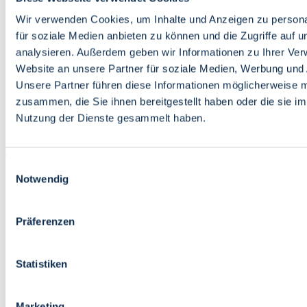
Bildung
Wirtschaft
Wir verwenden Cookies, um Inhalte und Anzeigen zu persona
Wissenschaft
für soziale Medien anbieten zu können und die Zugriffe auf 
Marktplatz
analysieren. Außerdem geben wir Informationen zu Ihrer Ve
Website an unsere Partner für soziale Medien, Werbung und 
Bremen barrierefrei
Login
Unsere Partner führen diese Informationen möglicherweise m
Leichte Sprache
zusammen, die Sie ihnen bereitgestellt haben oder die sie i
Zur Deutschen Gebärdensprache
Nutzung der Dienste gesammelt haben.
English
Einwilligungsauswahl
Notwendig
Präferenzen
Bremen barrierefrei
Login
Statistiken
Leichte Sprache
Zur Deutschen Gebärdensprache
English
Marketing