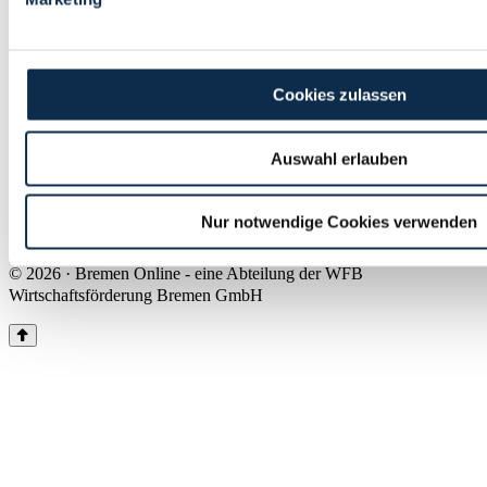
Land Bremen
Instagram
Pinterest
Facebook
Tiktok
Youtube
Impressum & Kontakt
Cookies zulassen
Barrierefreiheit
Produkte & Mediadaten
Presse
Auswahl erlauben
Über uns
Inhaltsübersicht
Nutzungsbedingungen
Nur notwendige Cookies verwenden
Datenschutz
© 2026 · Bremen Online - eine Abteilung der WFB
Wirtschaftsförderung Bremen GmbH