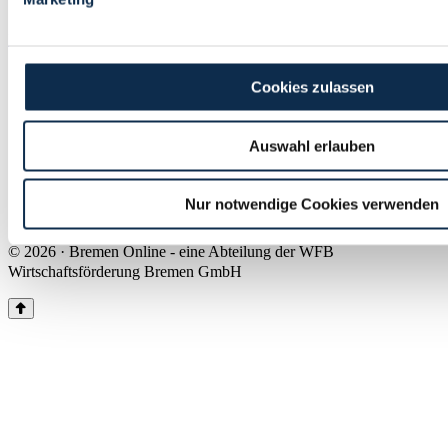
Land Bremen
Instagram
Pinterest
Facebook
Tiktok
Youtube
Impressum & Kontakt
Cookies zulassen
Barrierefreiheit
Produkte & Mediadaten
Presse
Auswahl erlauben
Über uns
Inhaltsübersicht
Nutzungsbedingungen
Nur notwendige Cookies verwenden
Datenschutz
© 2026 · Bremen Online - eine Abteilung der WFB
Wirtschaftsförderung Bremen GmbH