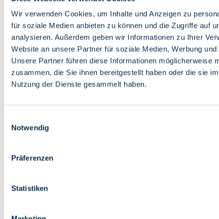
Bildung
Wirtschaft
Wir verwenden Cookies, um Inhalte und Anzeigen zu persona
Wissenschaft
für soziale Medien anbieten zu können und die Zugriffe auf 
Marktplatz
analysieren. Außerdem geben wir Informationen zu Ihrer Ve
Website an unsere Partner für soziale Medien, Werbung und 
Bremen barrierefrei
Login
Unsere Partner führen diese Informationen möglicherweise m
Leichte Sprache
zusammen, die Sie ihnen bereitgestellt haben oder die sie i
Zur Deutschen Gebärdensprache
Nutzung der Dienste gesammelt haben.
English
Einwilligungsauswahl
Notwendig
Präferenzen
Bremen barrierefrei
Login
Statistiken
Leichte Sprache
Zur Deutschen Gebärdensprache
English
Marketing