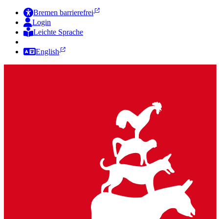
Bremen barrierefrei
Login
Leichte Sprache
Zur Deutschen Gebärdensprache
English