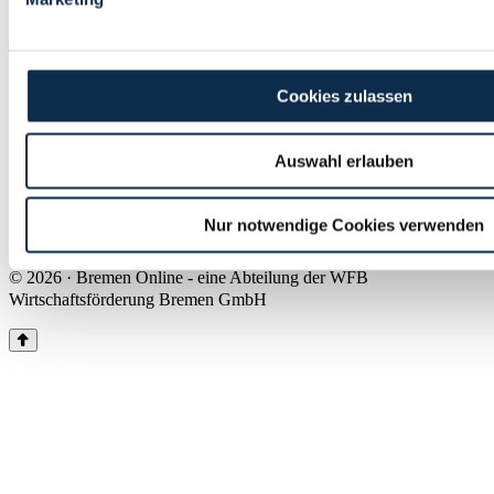
Land Bremen
Instagram
Pinterest
Facebook
Tiktok
Youtube
Impressum & Kontakt
Cookies zulassen
Barrierefreiheit
Produkte & Mediadaten
Presse
Auswahl erlauben
Über uns
Inhaltsübersicht
Nutzungsbedingungen
Nur notwendige Cookies verwenden
Datenschutz
© 2026 · Bremen Online - eine Abteilung der WFB
Wirtschaftsförderung Bremen GmbH