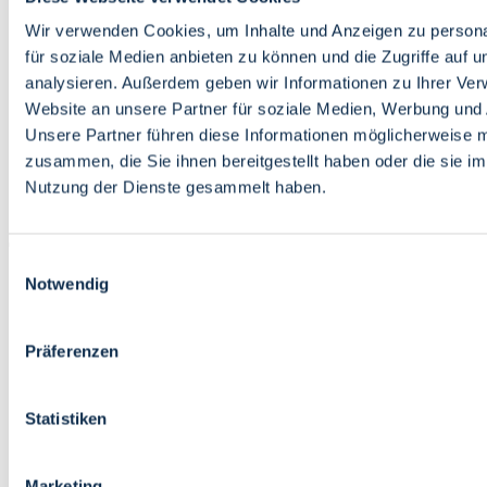
Bildung
Wirtschaft
Wir verwenden Cookies, um Inhalte und Anzeigen zu persona
Wissenschaft
für soziale Medien anbieten zu können und die Zugriffe auf 
Marktplatz
analysieren. Außerdem geben wir Informationen zu Ihrer Ve
Website an unsere Partner für soziale Medien, Werbung und 
Bremen barrierefrei
Login
Unsere Partner führen diese Informationen möglicherweise m
Leichte Sprache
zusammen, die Sie ihnen bereitgestellt haben oder die sie i
Zur Deutschen Gebärdensprache
Nutzung der Dienste gesammelt haben.
English
Einwilligungsauswahl
Notwendig
Präferenzen
Bremen barrierefrei
Login
Statistiken
Leichte Sprache
Zur Deutschen Gebärdensprache
English
Marketing