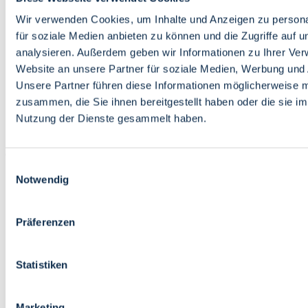
Bildung
Wirtschaft
Wir verwenden Cookies, um Inhalte und Anzeigen zu persona
Wissenschaft
für soziale Medien anbieten zu können und die Zugriffe auf 
Marktplatz
analysieren. Außerdem geben wir Informationen zu Ihrer Ve
Website an unsere Partner für soziale Medien, Werbung und 
Bremen barrierefrei
Login
Unsere Partner führen diese Informationen möglicherweise m
Leichte Sprache
zusammen, die Sie ihnen bereitgestellt haben oder die sie i
Zur Deutschen Gebärdensprache
Nutzung der Dienste gesammelt haben.
English
Einwilligungsauswahl
Notwendig
Präferenzen
Bremen barrierefrei
Login
Statistiken
Leichte Sprache
Zur Deutschen Gebärdensprache
English
Marketing