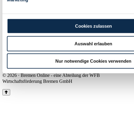
Land Bremen
Instagram
Pinterest
Facebook
Tiktok
Youtube
Impressum & Kontakt
Cookies zulassen
Barrierefreiheit
Produkte & Mediadaten
Presse
Auswahl erlauben
Über uns
Inhaltsübersicht
Nutzungsbedingungen
Nur notwendige Cookies verwenden
Datenschutz
© 2026 · Bremen Online - eine Abteilung der WFB
Wirtschaftsförderung Bremen GmbH