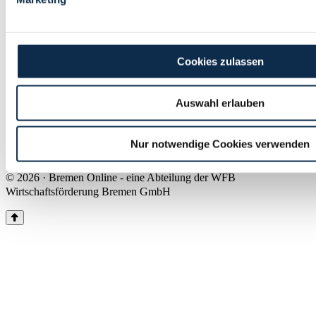
Land Bremen
Instagram
Pinterest
Facebook
Tiktok
Youtube
Impressum & Kontakt
Cookies zulassen
Barrierefreiheit
Produkte & Mediadaten
Presse
Auswahl erlauben
Über uns
Inhaltsübersicht
Nutzungsbedingungen
Nur notwendige Cookies verwenden
Datenschutz
© 2026 · Bremen Online - eine Abteilung der WFB
Wirtschaftsförderung Bremen GmbH