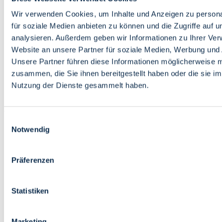
Bildung
Wirtschaft
Wir verwenden Cookies, um Inhalte und Anzeigen zu persona
Wissenschaft
für soziale Medien anbieten zu können und die Zugriffe auf 
Marktplatz
analysieren. Außerdem geben wir Informationen zu Ihrer Ve
Website an unsere Partner für soziale Medien, Werbung und 
Bremen barrierefrei
Login
Unsere Partner führen diese Informationen möglicherweise m
Leichte Sprache
zusammen, die Sie ihnen bereitgestellt haben oder die sie i
Zur Deutschen Gebärdensprache
Nutzung der Dienste gesammelt haben.
English
Einwilligungsauswahl
Notwendig
Präferenzen
Bremen barrierefrei
Login
Statistiken
Leichte Sprache
Zur Deutschen Gebärdensprache
English
Marketing