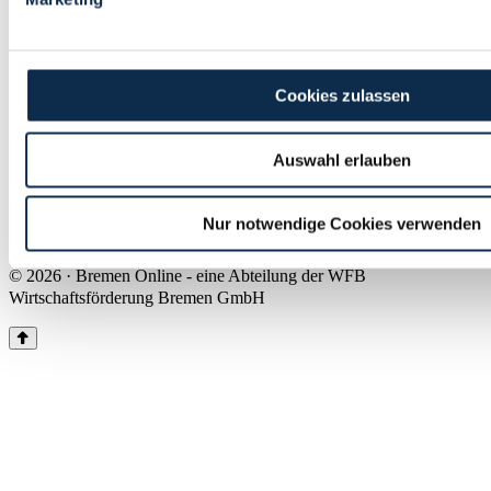
Land Bremen
Instagram
Pinterest
Facebook
Tiktok
Youtube
Impressum & Kontakt
Cookies zulassen
Barrierefreiheit
Produkte & Mediadaten
Presse
Auswahl erlauben
Über uns
Inhaltsübersicht
Nutzungsbedingungen
Nur notwendige Cookies verwenden
Datenschutz
© 2026 · Bremen Online - eine Abteilung der WFB
Wirtschaftsförderung Bremen GmbH