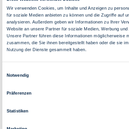
Bildung
Wirtschaft
Wir verwenden Cookies, um Inhalte und Anzeigen zu persona
Wissenschaft
für soziale Medien anbieten zu können und die Zugriffe auf 
Marktplatz
analysieren. Außerdem geben wir Informationen zu Ihrer Ve
Website an unsere Partner für soziale Medien, Werbung und 
Bremen barrierefrei
Login
Unsere Partner führen diese Informationen möglicherweise m
Leichte Sprache
zusammen, die Sie ihnen bereitgestellt haben oder die sie i
Zur Deutschen Gebärdensprache
Nutzung der Dienste gesammelt haben.
English
Einwilligungsauswahl
Notwendig
Präferenzen
Bremen barrierefrei
Login
Statistiken
Leichte Sprache
Zur Deutschen Gebärdensprache
English
Marketing