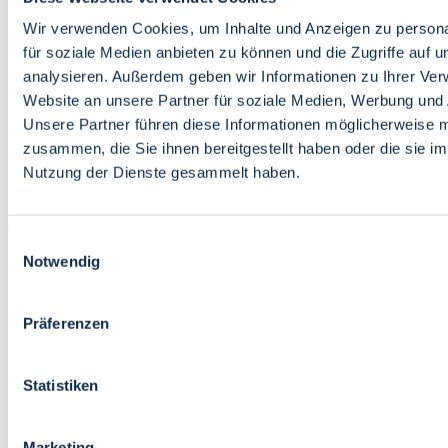
Bildung
Wirtschaft
Wir verwenden Cookies, um Inhalte und Anzeigen zu persona
Wissenschaft
für soziale Medien anbieten zu können und die Zugriffe auf 
Marktplatz
analysieren. Außerdem geben wir Informationen zu Ihrer Ve
Website an unsere Partner für soziale Medien, Werbung und 
Bremen barrierefrei
Login
Unsere Partner führen diese Informationen möglicherweise m
Leichte Sprache
zusammen, die Sie ihnen bereitgestellt haben oder die sie i
Zur Deutschen Gebärdensprache
Nutzung der Dienste gesammelt haben.
English
Einwilligungsauswahl
Notwendig
Präferenzen
Bremen barrierefrei
Login
Statistiken
Leichte Sprache
Zur Deutschen Gebärdensprache
English
Marketing