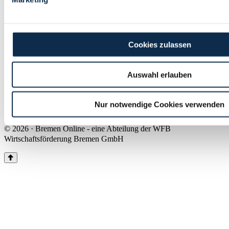
Land Bremen
Instagram
Pinterest
Facebook
Tiktok
Youtube
Impressum & Kontakt
Cookies zulassen
Barrierefreiheit
Produkte & Mediadaten
Presse
Auswahl erlauben
Über uns
Inhaltsübersicht
Nutzungsbedingungen
Nur notwendige Cookies verwenden
Datenschutz
© 2026 · Bremen Online - eine Abteilung der WFB
Wirtschaftsförderung Bremen GmbH