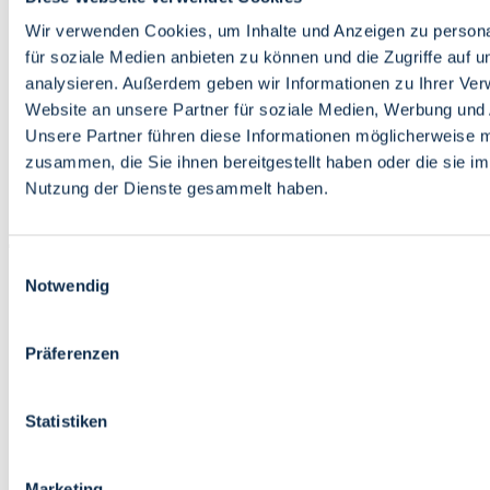
Bildung
Wirtschaft
Wir verwenden Cookies, um Inhalte und Anzeigen zu persona
Wissenschaft
für soziale Medien anbieten zu können und die Zugriffe auf 
Marktplatz
analysieren. Außerdem geben wir Informationen zu Ihrer Ve
Website an unsere Partner für soziale Medien, Werbung und 
Bremen barrierefrei
Login
Unsere Partner führen diese Informationen möglicherweise m
Leichte Sprache
zusammen, die Sie ihnen bereitgestellt haben oder die sie i
Zur Deutschen Gebärdensprache
Nutzung der Dienste gesammelt haben.
English
Einwilligungsauswahl
Notwendig
Präferenzen
Bremen barrierefrei
Login
Statistiken
Leichte Sprache
Zur Deutschen Gebärdensprache
English
Marketing