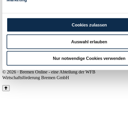
Land Bremen
Instagram
Pinterest
Facebook
Tiktok
Youtube
Impressum & Kontakt
Cookies zulassen
Barrierefreiheit
Produkte & Mediadaten
Presse
Auswahl erlauben
Über uns
Inhaltsübersicht
Nutzungsbedingungen
Nur notwendige Cookies verwenden
Datenschutz
© 2026 · Bremen Online - eine Abteilung der WFB
Wirtschaftsförderung Bremen GmbH