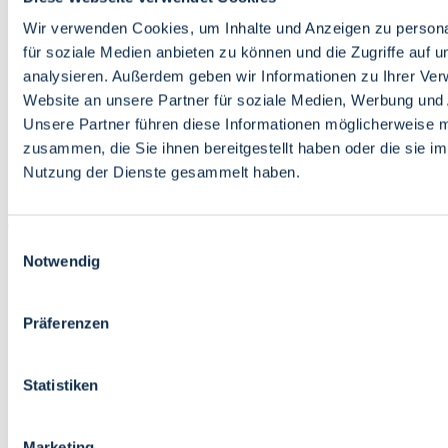
Bildung
Wirtschaft
Wir verwenden Cookies, um Inhalte und Anzeigen zu persona
Wissenschaft
für soziale Medien anbieten zu können und die Zugriffe auf 
Marktplatz
analysieren. Außerdem geben wir Informationen zu Ihrer Ve
Website an unsere Partner für soziale Medien, Werbung und 
Bremen barrierefrei
Login
Unsere Partner führen diese Informationen möglicherweise m
Leichte Sprache
zusammen, die Sie ihnen bereitgestellt haben oder die sie i
Zur Deutschen Gebärdensprache
Nutzung der Dienste gesammelt haben.
English
Einwilligungsauswahl
Notwendig
Präferenzen
Bremen barrierefrei
Login
Statistiken
Leichte Sprache
Zur Deutschen Gebärdensprache
English
Marketing