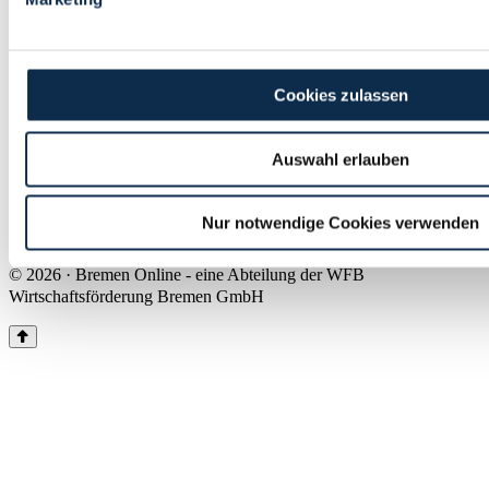
Land Bremen
Instagram
Pinterest
Facebook
Tiktok
Youtube
Impressum & Kontakt
Cookies zulassen
Barrierefreiheit
Produkte & Mediadaten
Presse
Auswahl erlauben
Über uns
Inhaltsübersicht
Nutzungsbedingungen
Nur notwendige Cookies verwenden
Datenschutz
© 2026 · Bremen Online - eine Abteilung der WFB
Wirtschaftsförderung Bremen GmbH