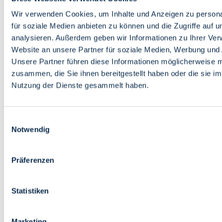
Bildung
Wirtschaft
Wir verwenden Cookies, um Inhalte und Anzeigen zu persona
Wissenschaft
für soziale Medien anbieten zu können und die Zugriffe auf 
Marktplatz
analysieren. Außerdem geben wir Informationen zu Ihrer Ve
Website an unsere Partner für soziale Medien, Werbung und 
Bremen barrierefrei
Login
Unsere Partner führen diese Informationen möglicherweise m
Leichte Sprache
zusammen, die Sie ihnen bereitgestellt haben oder die sie i
Zur Deutschen Gebärdensprache
Nutzung der Dienste gesammelt haben.
English
Einwilligungsauswahl
Notwendig
Präferenzen
Bremen barrierefrei
Login
Statistiken
Leichte Sprache
Zur Deutschen Gebärdensprache
English
Marketing