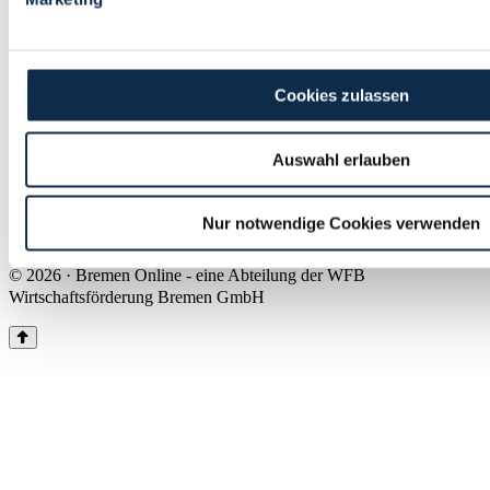
Land Bremen
Instagram
Pinterest
Facebook
Tiktok
Youtube
Impressum & Kontakt
Cookies zulassen
Barrierefreiheit
Produkte & Mediadaten
Presse
Auswahl erlauben
Über uns
Inhaltsübersicht
Nutzungsbedingungen
Nur notwendige Cookies verwenden
Datenschutz
© 2026 · Bremen Online - eine Abteilung der WFB
Wirtschaftsförderung Bremen GmbH