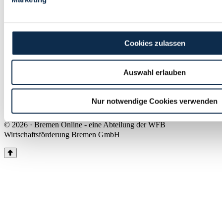
Land Bremen
Instagram
Pinterest
Facebook
Tiktok
Youtube
Impressum & Kontakt
Cookies zulassen
Barrierefreiheit
Produkte & Mediadaten
Presse
Auswahl erlauben
Über uns
Inhaltsübersicht
Nutzungsbedingungen
Nur notwendige Cookies verwenden
Datenschutz
© 2026 · Bremen Online - eine Abteilung der WFB
Wirtschaftsförderung Bremen GmbH