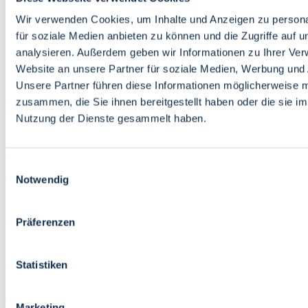
Bildung
Wirtschaft
Wir verwenden Cookies, um Inhalte und Anzeigen zu persona
Wissenschaft
für soziale Medien anbieten zu können und die Zugriffe auf 
Marktplatz
analysieren. Außerdem geben wir Informationen zu Ihrer Ve
Website an unsere Partner für soziale Medien, Werbung und 
Bremen barrierefrei
Login
Unsere Partner führen diese Informationen möglicherweise m
Leichte Sprache
zusammen, die Sie ihnen bereitgestellt haben oder die sie i
Zur Deutschen Gebärdensprache
Nutzung der Dienste gesammelt haben.
English
Einwilligungsauswahl
Notwendig
Präferenzen
Bremen barrierefrei
Login
Statistiken
Leichte Sprache
Zur Deutschen Gebärdensprache
English
Marketing