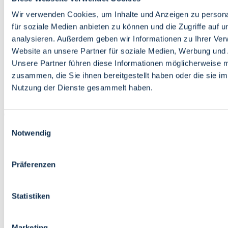
Bildung
Wirtschaft
Wir verwenden Cookies, um Inhalte und Anzeigen zu persona
Wissenschaft
für soziale Medien anbieten zu können und die Zugriffe auf 
Marktplatz
analysieren. Außerdem geben wir Informationen zu Ihrer Ve
Website an unsere Partner für soziale Medien, Werbung und 
Bremen barrierefrei
Login
Unsere Partner führen diese Informationen möglicherweise m
Leichte Sprache
zusammen, die Sie ihnen bereitgestellt haben oder die sie i
Zur Deutschen Gebärdensprache
Nutzung der Dienste gesammelt haben.
English
Einwilligungsauswahl
Notwendig
Präferenzen
Bremen barrierefrei
Login
Statistiken
Leichte Sprache
Zur Deutschen Gebärdensprache
English
Marketing