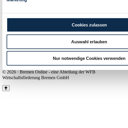
Land Bremen
Instagram
Pinterest
Facebook
Tiktok
Youtube
Impressum & Kontakt
Cookies zulassen
Barrierefreiheit
Produkte & Mediadaten
Presse
Auswahl erlauben
Über uns
Inhaltsübersicht
Nutzungsbedingungen
Nur notwendige Cookies verwenden
Datenschutz
© 2026 · Bremen Online - eine Abteilung der WFB
Wirtschaftsförderung Bremen GmbH