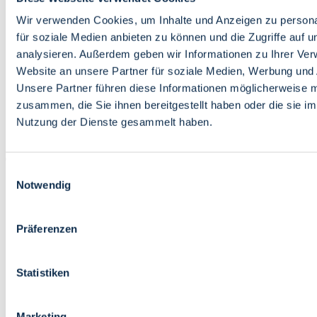
Bildung
Wirtschaft
Wir verwenden Cookies, um Inhalte und Anzeigen zu persona
Wissenschaft
für soziale Medien anbieten zu können und die Zugriffe auf 
Marktplatz
analysieren. Außerdem geben wir Informationen zu Ihrer Ve
Website an unsere Partner für soziale Medien, Werbung und 
Bremen barrierefrei
Login
Unsere Partner führen diese Informationen möglicherweise m
Leichte Sprache
zusammen, die Sie ihnen bereitgestellt haben oder die sie i
Zur Deutschen Gebärdensprache
Nutzung der Dienste gesammelt haben.
English
Einwilligungsauswahl
Notwendig
Präferenzen
Bremen barrierefrei
Login
Statistiken
Leichte Sprache
Zur Deutschen Gebärdensprache
English
Marketing