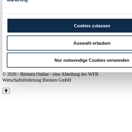
Land Bremen
Instagram
Pinterest
Facebook
Tiktok
Youtube
Impressum & Kontakt
Cookies zulassen
Barrierefreiheit
Produkte & Mediadaten
Presse
Auswahl erlauben
Über uns
Inhaltsübersicht
Nutzungsbedingungen
Nur notwendige Cookies verwenden
Datenschutz
© 2026 · Bremen Online - eine Abteilung der WFB
Wirtschaftsförderung Bremen GmbH