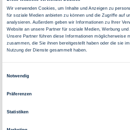
Bildung
Wirtschaft
Wir verwenden Cookies, um Inhalte und Anzeigen zu persona
Wissenschaft
für soziale Medien anbieten zu können und die Zugriffe auf 
Marktplatz
analysieren. Außerdem geben wir Informationen zu Ihrer Ve
Website an unsere Partner für soziale Medien, Werbung und 
Bremen barrierefrei
Login
Unsere Partner führen diese Informationen möglicherweise m
Leichte Sprache
zusammen, die Sie ihnen bereitgestellt haben oder die sie i
Zur Deutschen Gebärdensprache
Nutzung der Dienste gesammelt haben.
English
Einwilligungsauswahl
Notwendig
Präferenzen
Bremen barrierefrei
Login
Statistiken
Leichte Sprache
Zur Deutschen Gebärdensprache
English
Marketing