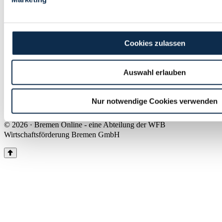
Land Bremen
Instagram
Pinterest
Facebook
Tiktok
Youtube
Impressum & Kontakt
Cookies zulassen
Barrierefreiheit
Produkte & Mediadaten
Presse
Auswahl erlauben
Über uns
Inhaltsübersicht
Nutzungsbedingungen
Nur notwendige Cookies verwenden
Datenschutz
© 2026 · Bremen Online - eine Abteilung der WFB
Wirtschaftsförderung Bremen GmbH