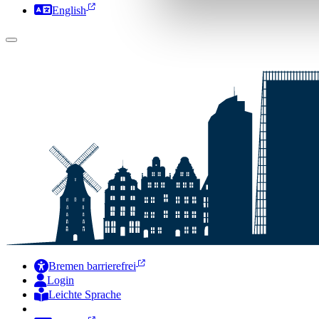
English
Bremen barrierefrei
Login
Leichte Sprache
Zur Deutschen Gebärdensprache