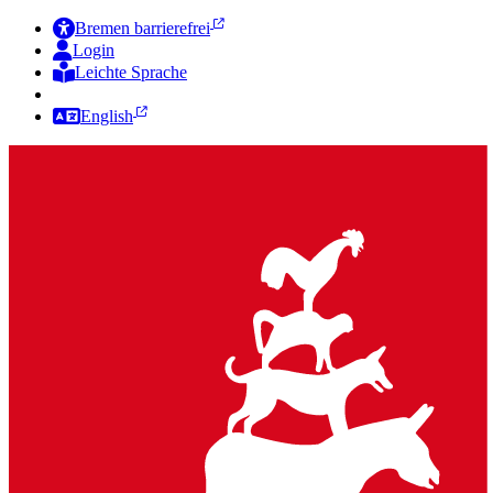
Bremen barrierefrei
Login
Leichte Sprache
Zur Deutschen Gebärdensprache
English