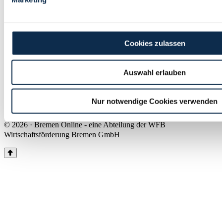
Land Bremen
Instagram
Pinterest
Facebook
Tiktok
Youtube
Impressum & Kontakt
Cookies zulassen
Barrierefreiheit
Produkte & Mediadaten
Presse
Auswahl erlauben
Über uns
Inhaltsübersicht
Nutzungsbedingungen
Nur notwendige Cookies verwenden
Datenschutz
© 2026 · Bremen Online - eine Abteilung der WFB
Wirtschaftsförderung Bremen GmbH