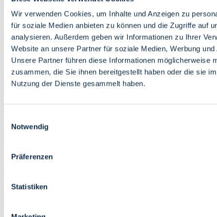
Bildung
Wirtschaft
Wir verwenden Cookies, um Inhalte und Anzeigen zu persona
Wissenschaft
für soziale Medien anbieten zu können und die Zugriffe auf 
Marktplatz
analysieren. Außerdem geben wir Informationen zu Ihrer Ve
Website an unsere Partner für soziale Medien, Werbung und 
Bremen barrierefrei
Login
Unsere Partner führen diese Informationen möglicherweise m
Leichte Sprache
zusammen, die Sie ihnen bereitgestellt haben oder die sie i
Zur Deutschen Gebärdensprache
Nutzung der Dienste gesammelt haben.
English
Einwilligungsauswahl
Notwendig
Präferenzen
Bremen barrierefrei
Login
Statistiken
Leichte Sprache
Zur Deutschen Gebärdensprache
English
Marketing