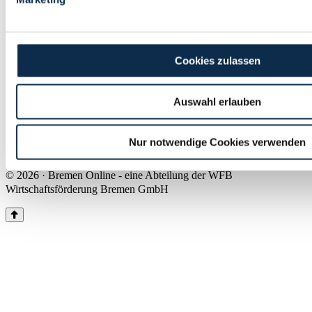
Land Bremen
Instagram
Pinterest
Facebook
Tiktok
Youtube
Impressum & Kontakt
Cookies zulassen
Barrierefreiheit
Produkte & Mediadaten
Presse
Auswahl erlauben
Über uns
Inhaltsübersicht
Nutzungsbedingungen
Nur notwendige Cookies verwenden
Datenschutz
© 2026 · Bremen Online - eine Abteilung der WFB
Wirtschaftsförderung Bremen GmbH