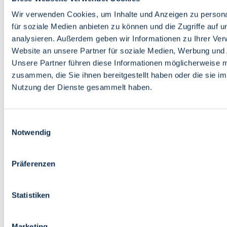
Bildung
Wirtschaft
Wir verwenden Cookies, um Inhalte und Anzeigen zu persona
Wissenschaft
für soziale Medien anbieten zu können und die Zugriffe auf 
Marktplatz
analysieren. Außerdem geben wir Informationen zu Ihrer Ve
Website an unsere Partner für soziale Medien, Werbung und 
Bremen barrierefrei
Login
Unsere Partner führen diese Informationen möglicherweise m
Leichte Sprache
zusammen, die Sie ihnen bereitgestellt haben oder die sie i
Zur Deutschen Gebärdensprache
Nutzung der Dienste gesammelt haben.
English
Einwilligungsauswahl
Notwendig
Präferenzen
Bremen barrierefrei
Login
Statistiken
Leichte Sprache
Zur Deutschen Gebärdensprache
English
Marketing