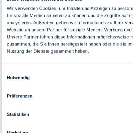
Bildung
Wirtschaft
Wir verwenden Cookies, um Inhalte und Anzeigen zu persona
Wissenschaft
für soziale Medien anbieten zu können und die Zugriffe auf 
Marktplatz
analysieren. Außerdem geben wir Informationen zu Ihrer Ve
Website an unsere Partner für soziale Medien, Werbung und 
Bremen barrierefrei
Login
Unsere Partner führen diese Informationen möglicherweise m
Leichte Sprache
zusammen, die Sie ihnen bereitgestellt haben oder die sie i
Zur Deutschen Gebärdensprache
Nutzung der Dienste gesammelt haben.
English
Einwilligungsauswahl
Notwendig
Präferenzen
Bremen barrierefrei
Login
Statistiken
Leichte Sprache
Zur Deutschen Gebärdensprache
English
Marketing