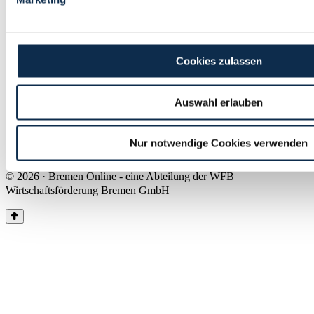
Land Bremen
Instagram
Pinterest
Facebook
Tiktok
Youtube
Impressum & Kontakt
Cookies zulassen
Barrierefreiheit
Produkte & Mediadaten
Presse
Auswahl erlauben
Über uns
Inhaltsübersicht
Nutzungsbedingungen
Nur notwendige Cookies verwenden
Datenschutz
© 2026 · Bremen Online - eine Abteilung der WFB
Wirtschaftsförderung Bremen GmbH