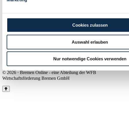
Land Bremen
Instagram
Pinterest
Facebook
Tiktok
Youtube
Impressum & Kontakt
Cookies zulassen
Barrierefreiheit
Produkte & Mediadaten
Presse
Auswahl erlauben
Über uns
Inhaltsübersicht
Nutzungsbedingungen
Nur notwendige Cookies verwenden
Datenschutz
© 2026 · Bremen Online - eine Abteilung der WFB
Wirtschaftsförderung Bremen GmbH