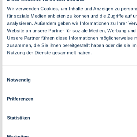
Bildung
Wirtschaft
Wir verwenden Cookies, um Inhalte und Anzeigen zu persona
Wissenschaft
für soziale Medien anbieten zu können und die Zugriffe auf 
Marktplatz
analysieren. Außerdem geben wir Informationen zu Ihrer Ve
Website an unsere Partner für soziale Medien, Werbung und 
Bremen barrierefrei
Login
Unsere Partner führen diese Informationen möglicherweise m
Leichte Sprache
zusammen, die Sie ihnen bereitgestellt haben oder die sie i
Zur Deutschen Gebärdensprache
Nutzung der Dienste gesammelt haben.
English
Einwilligungsauswahl
Notwendig
Präferenzen
Bremen barrierefrei
Login
Statistiken
Leichte Sprache
Zur Deutschen Gebärdensprache
English
Marketing