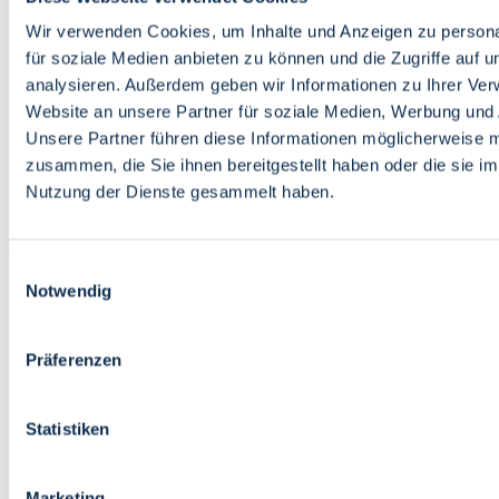
Bildung
Wirtschaft
Wir verwenden Cookies, um Inhalte und Anzeigen zu persona
Wissenschaft
für soziale Medien anbieten zu können und die Zugriffe auf 
Marktplatz
analysieren. Außerdem geben wir Informationen zu Ihrer Ve
Website an unsere Partner für soziale Medien, Werbung und 
Bremen barrierefrei
Login
Unsere Partner führen diese Informationen möglicherweise m
Leichte Sprache
zusammen, die Sie ihnen bereitgestellt haben oder die sie i
Zur Deutschen Gebärdensprache
Nutzung der Dienste gesammelt haben.
English
Einwilligungsauswahl
Notwendig
Präferenzen
Bremen barrierefrei
Login
Statistiken
Leichte Sprache
Zur Deutschen Gebärdensprache
English
Marketing