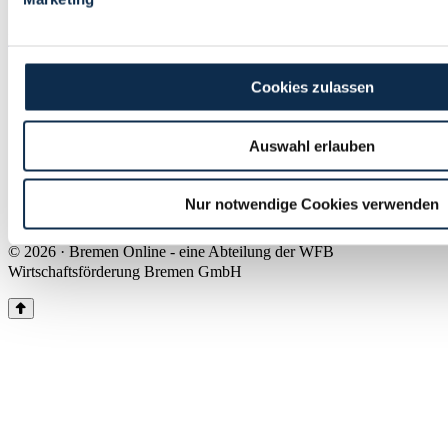
Land Bremen
Instagram
Pinterest
Facebook
Tiktok
Youtube
Impressum & Kontakt
Cookies zulassen
Barrierefreiheit
Produkte & Mediadaten
Presse
Auswahl erlauben
Über uns
Inhaltsübersicht
Nutzungsbedingungen
Nur notwendige Cookies verwenden
Datenschutz
© 2026 · Bremen Online - eine Abteilung der WFB
Wirtschaftsförderung Bremen GmbH